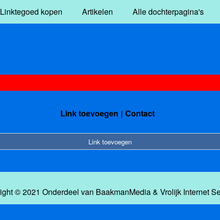
Linktegoed kopen
Artikelen
Alle dochterpagina's
Link toevoegen
Contact
Link toevoegen
ight © 2021 Onderdeel van
BaakmanMedia
&
Vrolijk Internet S